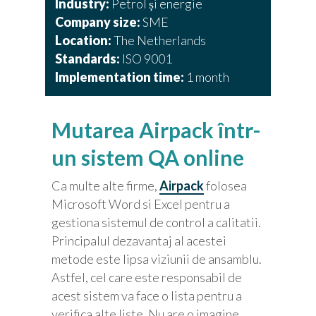
Industry:
Petrol și energie
Company size:
SME
Location:
The Netherlands
Standards:
ISO 9001
Implementation time:
1 month
Mutarea Airpack într-
un sistem QA online
Ca multe alte firme,
Airpack
folosea
Microsoft Word si Excel pentru a
gestiona sistemul de control a calitatii.
Principalul dezavantaj al acestei
metode este lipsa viziunii de ansamblu.
Astfel, cel care este responsabil de
acest sistem va face o lista pentru a
verifica alte liste. Nu are o imagine