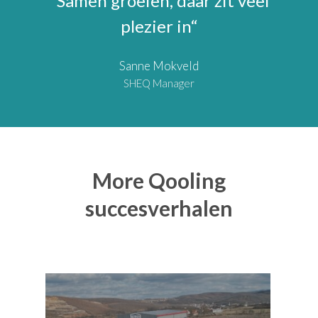
“Samen groeien, daar zit veel
plezier in“
Sanne Mokveld
SHEQ Manager
More Qooling
succesverhalen