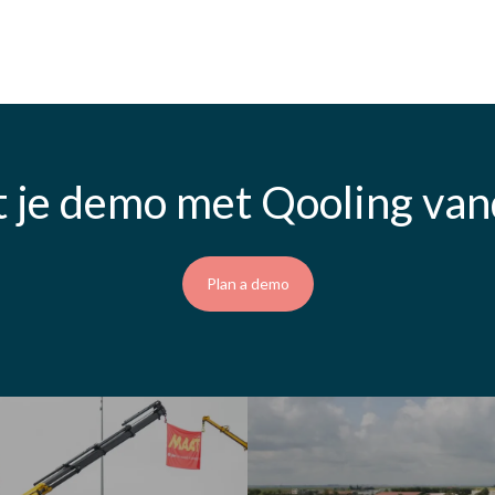
t je demo met Qooling va
Plan a demo