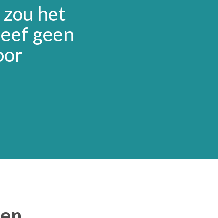
 zou het
geef geen
oor
len