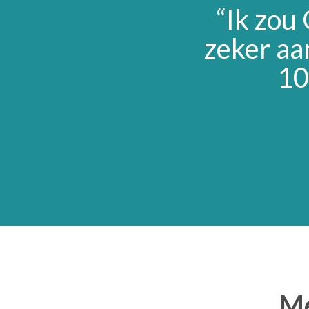
“Ik zou
zeker aa
10
Me