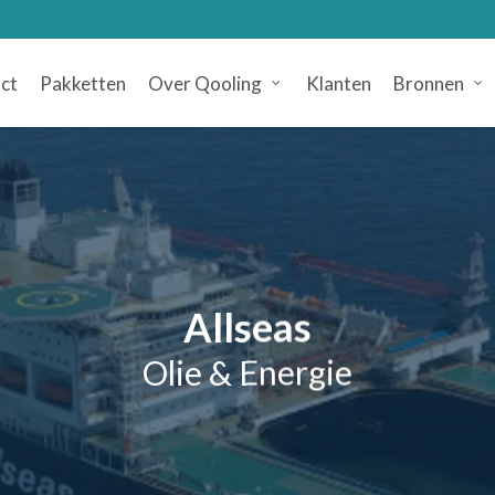
ct
Pakketten
Over Qooling
Klanten
Bronnen
Allseas
Olie & Energie