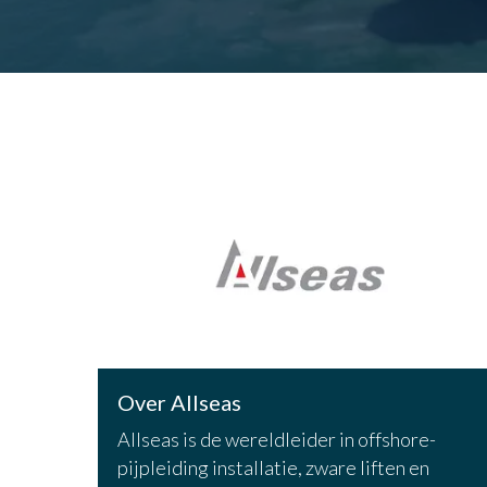
Over Allseas
Allseas is de wereldleider in offshore-
pijpleiding installatie, zware liften en