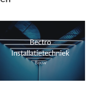
Bectro
Installatietechniek
Bouw